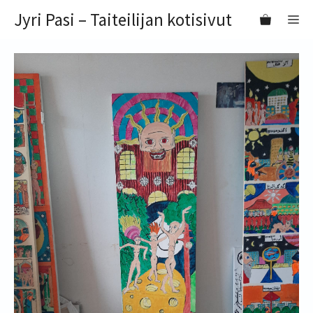
Siirry
Jyri Pasi – Taiteilijan kotisivut
VA
sisältöön