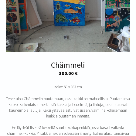
Chämmeli
300.00
€
Koko: 50 x 183 cm
Tervetuloa Chämmelin puutarhaan, jossa kaikki on mahdollista. Puutarhassa
kasvoi kaikenlaisia merkillisiä kukkia ja hedelmiä, ja lintuja, jotka lauloivat
kauneimpia lauluja. Kaksi ystävää astuivat sisään, valmiina kokeilemaan
kaikkia puutarhan ihmeitä.
He löysivät itsensä keskeltä suurta kukkapenkkiä, jossa kasvoi valtavia
chämmeli-kukkia. Yhtäkkiä heidän edessään ilmestyi kolme alasti tanssivaa