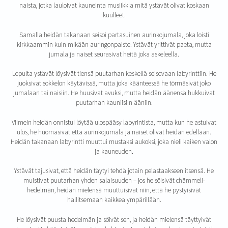
naista, jotka lauloivat kauneinta musiikkia mitä ystävät olivat koskaan
kuulleet.
Samalla heidän takanaan seisoi partasuinen aurinkojumala, joka loisti
kirkkaammin kuin mikään auringonpaiste. Ystävät yrittivät paeta, mutta
jumala ja naiset seurasivat heitä joka askeleella.
Lopulta ystävät löysivät tiensä puutarhan keskellä seisovaan labyrinttiin. He
juoksivat sokkelon käytävissä, mutta joka käänteessä he törmäsivät joko
jumalaan tai naisiin. He huusivat avuksi, mutta heidän äänensä hukkuivat
puutarhan kauniisiin ääniin.
Viimein heidän onnistui löytää ulospääsy labyrintista, mutta kun he astuivat
ulos, he huomasivat että aurinkojumala ja naiset olivat heidän edellään.
Heidän takanaan labyrintti muuttui mustaksi aukoksi, joka nieli kaiken valon
ja kauneuden.
Ystävät tajusivat, että heidän täytyi tehdä jotain pelastaakseen itsensä. He
muistivat puutarhan yhden salaisuuden – jos he söisivät chämmeli-
hedelmän, heidän mielensä muuttuisivat niin, että he pystyisivät
hallitsemaan kaikkea ympärillään.
He löysivät puusta hedelmän ja söivät sen, ja heidän mielensä täyttyivät