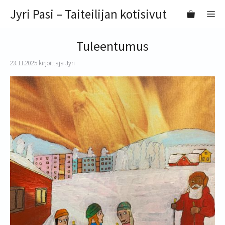
Siirry
Jyri Pasi – Taiteilijan kotisivut
VA
sisältöön
Tuleentumus
23.11.2025
kirjoittaja
Jyri