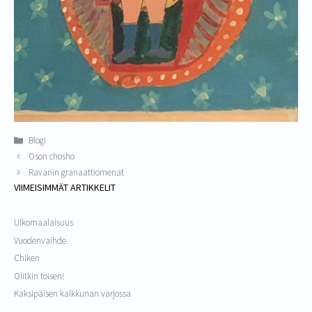
Kategoriat
Blogi
Oson chosho
Ravanin granaattiomenat
VIIMEISIMMÄT ARTIKKELIT
Ulkomaalaisuus
Vuodenvaihde
Chiken
Olitkin toisen!
Kaksipäisen kalkkunan varjossa