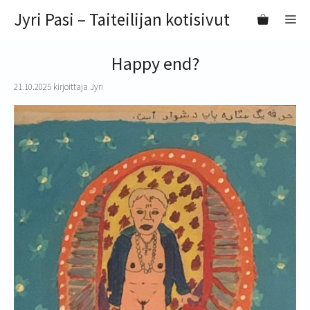
Siirry
Jyri Pasi – Taiteilijan kotisivut
VA
sisältöön
Happy end?
21.10.2025
kirjoittaja
Jyri