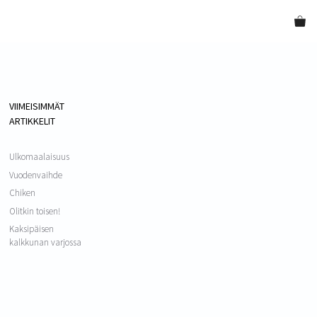
VIIMEISIMMÄT
ARTIKKELIT
Ulkomaalaisuus
Vuodenvaihde
Chiken
Olitkin toisen!
Kaksipäisen
kalkkunan varjossa