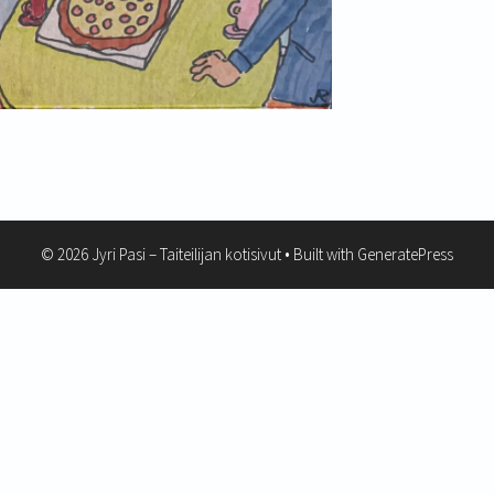
© 2026 Jyri Pasi – Taiteilijan kotisivut
• Built with
GeneratePress