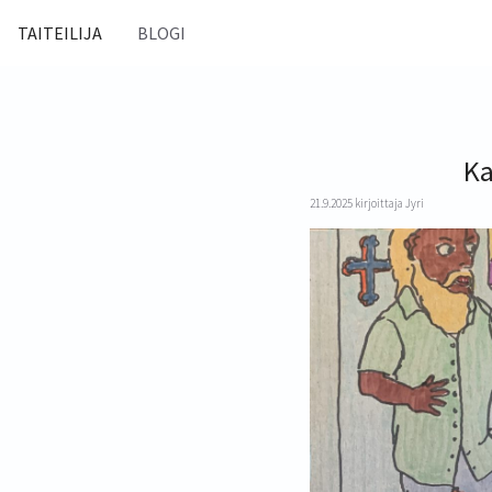
Siirry
sisältöön
TAITEILIJA
BLOGI
Ka
21.9.2025
kirjoittaja
Jyri