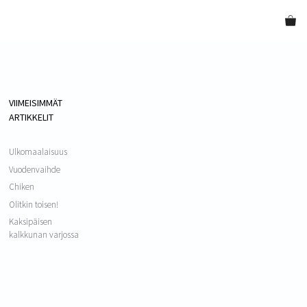
VIIMEISIMMÄT
ARTIKKELIT
Ulkomaalaisuus
Vuodenvaihde
Chiken
Olitkin toisen!
Kaksipäisen
kalkkunan varjossa