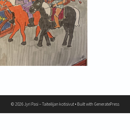
© 2026 Jyri Pasi – Taiteilijan kotisivut
• Built with
GeneratePress