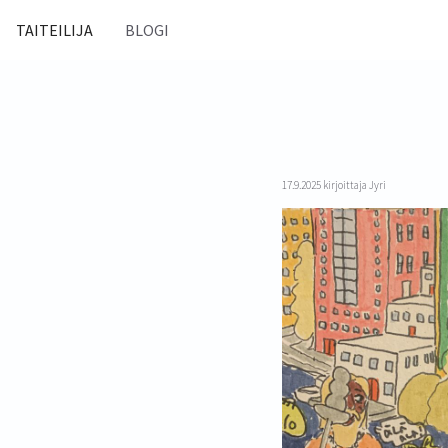
Siirry
sisältöön
TAITEILIJA
BLOGI
17.9.2025
kirjoittaja
Jyri