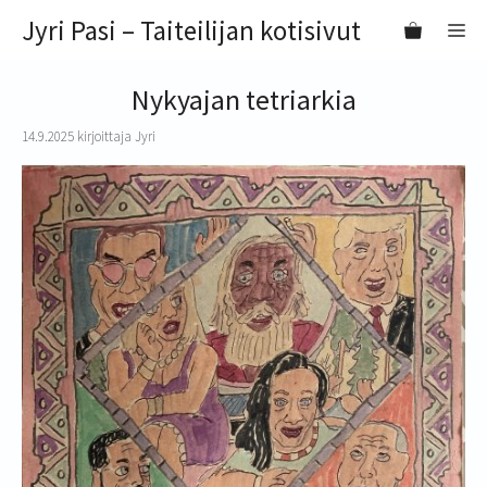
Siirry
Jyri Pasi – Taiteilijan kotisivut
VA
sisältöön
Nykyajan tetriarkia
14.9.2025
kirjoittaja
Jyri