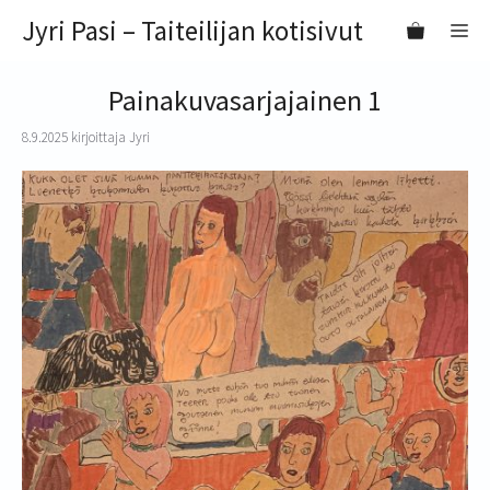
Siirry
Jyri Pasi – Taiteilijan kotisivut
VA
sisältöön
Painakuvasarjajainen 1
8.9.2025
kirjoittaja
Jyri