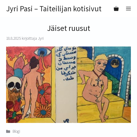
Siirry
Jyri Pasi – Taiteilijan kotisivut
VA
sisältöön
Jäiset ruusut
18.8.2025
kirjoittaja
Jyri
Kategoriat
Blogi