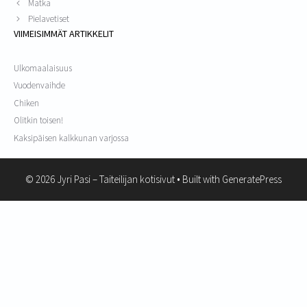
Matka
Pielavetiset
VIIMEISIMMÄT ARTIKKELIT
Ulkomaalaisuus
Vuodenvaihde
Chiken
Olitkin toisen!
Kaksipäisen kalkkunan varjossa
© 2026 Jyri Pasi – Taiteilijan kotisivut
• Built with
GeneratePress
Nimike lisätty ostoskoriin.
KASSALLE
0 nimikettä -
0.00
€