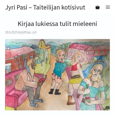
Siirry
Jyri Pasi – Taiteilijan kotisivut
VA
sisältöön
Kirjaa lukiessa tulit mieleeni
19.6.2025
kirjoittaja
Jyri